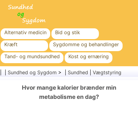
Alternativ medicin
Bid og stik
Kræft
Sygdomme og behandlinger
Tand- og mundsundhed
Kost og ernæring
Familiesundhed
Sundhedssektoren
| |
Sundhed og Sygdom
> |
Sundhed
|
Vægtstyring
Mental sundhed
Folkesundhed og sikkerhed
Hvor mange kalorier brænder min
Kirurgi og procedurer
Sundhed
metabolisme en dag?