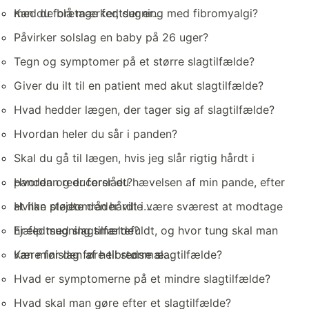
med de blå mærker, der er…
Kan du foretage fedtsugning med fibromyalgi?
Påvirker solslag en baby på 26 uger?
Tegn og symptomer på et større slagtilfælde?
Giver du ilt til en patient med akut slagtilfælde?
Hvad hedder lægen, der tager sig af slagtilfælde?
Hvordan heler du sår i panden?
Skal du gå til lægen, hvis jeg slår rigtig hårdt i
panden og er forslået?
Hvordan reducerer du hævelsen af ​​min pande, efter
at han stødte den hårdt i…
Hvilke plejeområder ville være sværest at modtage
hjælp med slagtilfælde?
Er fedtsugning smertefuldt, og hvor tung skal man
være før den af ​​helbredsmæ…
Kan minislag føre til større slagtilfælde?
Hvad er symptomerne på et mindre slagtilfælde?
Hvad skal man gøre efter et slagtilfælde?