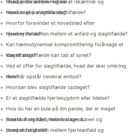
tilstoppede arterier og kar…
Hvad er forskellen mellem et iskæmisk og
hæmoragisk slagtilfælde?
Hvad er et paralytisk slagtilfælde?
Hvorfor forsvinder et hovedstød efter
hjernerystelse?
Hvad er forskellen mellem et anfald og slagtilfælde?
Kan hæmodynamisk kompromittering forårsage et
slagtilfælde?
Kan et slagtilfælde kan tab af synet?
Ved et offer for slagtilfælde, hvad der sker omkring
dem?
Hvornår opstår cerebral emboli?
Hvordan blev slagtilfælde opdaget?
Er et slagtilfælde hjertesygdom eller lidelse?
Hvis du har en bule på din pande, der er meget
mærkbar og hård, hvordan kan d…
Beskriv forholdet mellem slagvolumen og
pumpehastighed?
Hvad er forskellen mellem hjerteanfald og