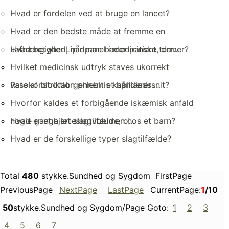
Hvad er fordelen ved at bruge en lancet?
Hvad er den bedste måde at fremme en
uafhængighed, når man bader patient, der…
Hvad betyder Lipidpanel i medicinske termer?
Hvilket medicinsk udtryk staves ukorrekt
vasokonstriktion phlebitis kapillærer …
Rate af blodtab gennem et håndledssnit?
Hvorfor kaldes et forbigående iskæmisk anfald
nogle gange let slagtilfælde, o…
Hvad er et hjerteslagvolumen hos et barn?
Hvad er de forskellige typer slagtilfælde?
Total
480
stykke.Sundhed og Sygdom FirstPage
PreviousPage
NextPage
LastPage
CurrentPage:
1
/10
50
stykke.Sundhed og Sygdom/Page Goto:
1
2
3
4
5
6
7