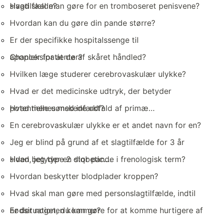
slagtilfælde?
Hvad skal man gøre for en tromboseret penisvene?
Hvordan kan du gøre din pande større?
Er der specifikke hospitalssenge til
apopleksipatienter?
Chancer for at dø af skåret håndled?
Hvilken læge studerer cerebrovaskulær ulykke?
Hvad er det medicinske udtryk, der betyder
potentielle uønskede udfald af primæ…
Hvad menes med infarkt?
En cerebrovaskulær ulykke er et andet navn for en?
Jeg er blind på grund af et slagtilfælde for 3 år
siden, jeg type 2 diqbetic.…
Hvad betyder en stor pande i frenologisk term?
Hvordan beskytter blodplader kroppen?
Hvad skal man gøre med personslagtilfælde, indtil
nødsituationen kommer?
Er der noget, du kan gøre for at komme hurtigere af