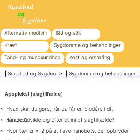
Alternativ medicin
Bid og stik
Kræft
Sygdomme og behandlinger
Tand- og mundsundhed
Kost og ernæring
Familiesundhed
Sundhedssektoren
| |
Sundhed og Sygdom
> |
Sygdomme og behandlinger
Mental sundhed
Folkesundhed og sikkerhed
Kirurgi og procedurer
Apopleksi (slagtilfælde)
Sundhed
Hvad skal du gøre, når du får en blodåre i dit
håndled?
Kan du udvikle dig efter et mildt slagtilfælde?
Hvor tæt er vi 2 på at have nanobots, der opbryder