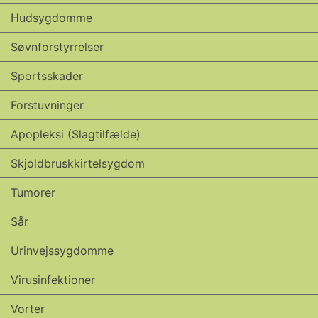
Hudsygdomme
Søvnforstyrrelser
Sports­skader
Forstuvninger
Apopleksi (slagtilfælde)
Skjoldbruskkirtelsygdom
Tumorer
Sår
Urinvejssygdomme
Virusinfektioner
Vorter