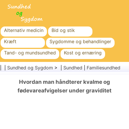
Alternativ medicin
Bid og stik
Kræft
Sygdomme og behandlinger
Tand- og mundsundhed
Kost og ernæring
Familiesundhed
Sundhedssektoren
| |
Sundhed og Sygdom
> |
Sundhed
|
Familiesundhed
Mental sundhed
Folkesundhed og sikkerhed
Hvordan man håndterer kvalme og
Kirurgi og procedurer
Sundhed
fødevareafvigelser under graviditet