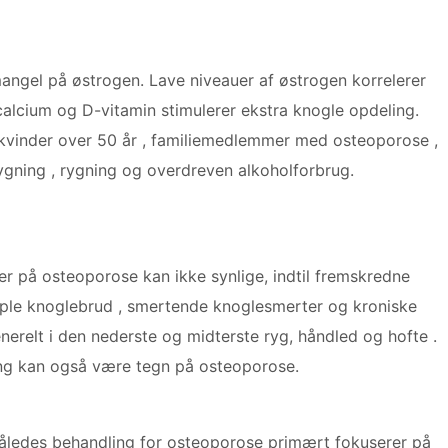
mangel på østrogen. Lave niveauer af østrogen korrelerer
calcium og D-vitamin stimulerer ekstra knogle opdeling.
 kvinder over 50 år , familiemedlemmer med osteoporose ,
ygning , rygning og overdreven alkoholforbrug.
er på osteoporose kan ikke synlige, indtil fremskredne
iple knoglebrud , smertende knoglesmerter og kroniske
nerelt i den nederste og midterste ryg, håndled og hofte .
ling kan også være tegn på osteoporose.
åledes behandling for osteoporose primært fokuserer på