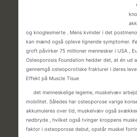
kno
akk
og knoglesmerte . Mens kvinder i det postmeno
kan mænd også opleve lignende symptomer. Iføl
groft påvirker 75 millioner mennesker i USA , E
Osteoporosis Foundation hedder det, at én ud a
gennemgå osteoporotiske frakturer i deres levet
Effekt på Muscle Tisue
det menneskelige legeme, muskelvæv arbejd
mobilitet. Således har osteoporose varige kon
akkumuleres over tid, muskelvæv også svækker
nedbryde , hvilket også tvinger kroppens muske
faktor i osteoporose debut, opstår muskel forrin