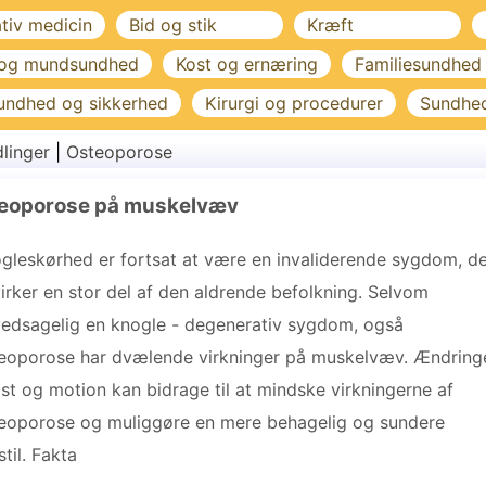
ativ medicin
Bid og stik
Kræft
 og mundsundhed
Kost og ernæring
Familiesundhed
undhed og sikkerhed
Kirurgi og procedurer
Sundhe
linger
|
Osteoporose
osteoporose på muskelvæv
gleskørhed er fortsat at være en invaliderende sygdom, d
irker en stor del af den aldrende befolkning. Selvom
edsagelig en knogle - degenerativ sygdom, også
eoporose har dvælende virkninger på muskelvæv. Ændring
ost og motion kan bidrage til at mindske virkningerne af
eoporose og muliggøre en mere behagelig og sundere
stil. Fakta