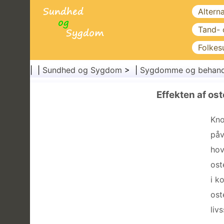
Altern
Tand-
Folkes
| |
Sundhed og Sygdom
> |
Sygdomme og behand
Effekten af ​​
Kno
påv
hov
ost
i k
ost
livs