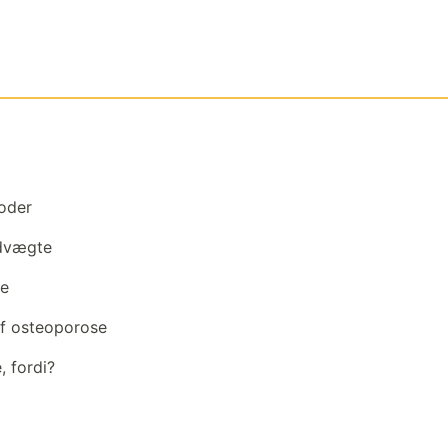
oder
ndvægte
se
af osteoporose
 fordi?