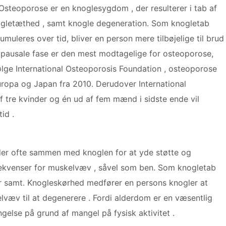
Osteoporose er en knoglesygdom , der resulterer i tab af
gletæthed , samt knogle degeneration. Som knogletab
umuleres over tid, bliver en person mere tilbøjelige til brud
pausale fase er den mest modtagelige for osteoporose,
ge International Osteoporosis Foundation , osteoporose
uropa og Japan fra 2010. Derudover International
f tre kvinder og én ud af fem mænd i sidste ende vil
id .
er ofte sammen med knoglen for at yde støtte og
sekvenser for muskelvæv , såvel som ben. Som knogletab
 samt. Knogleskørhed medfører en persons knogler at
lvæv til at degenerere . Fordi alderdom er en væsentlig
gelse på grund af mangel på fysisk aktivitet .