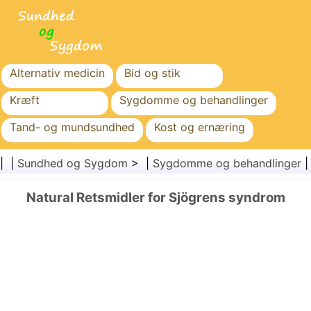
Alternativ medicin
Bid og stik
Kræft
Sygdomme og behandlinger
Tand- og mundsundhed
Kost og ernæring
Familiesundhed
Sundhedssektoren
| |
Sundhed og Sygdom
> |
Sygdomme og behandlinger
Mental sundhed
Folkesundhed og sikkerhed
Natural Retsmidler for Sjögrens syndrom
Kirurgi og procedurer
Sundhed