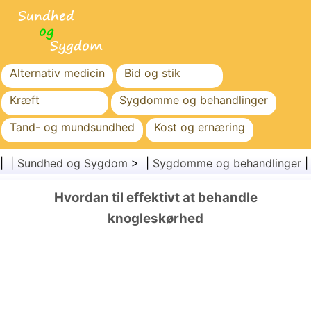
Alternativ medicin
Bid og stik
Kræft
Sygdomme og behandlinger
Tand- og mundsundhed
Kost og ernæring
Familiesundhed
Sundhedssektoren
| |
Sundhed og Sygdom
> |
Sygdomme og behandlinger
Mental sundhed
Folkesundhed og sikkerhed
Hvordan til effektivt at behandle
Kirurgi og procedurer
Sundhed
knogleskørhed