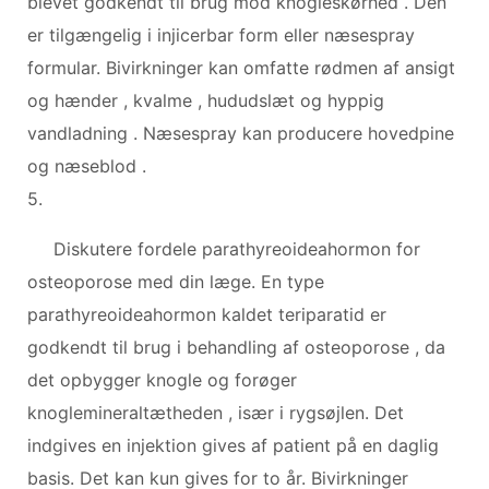
blevet godkendt til brug mod knogleskørhed . Den
er tilgængelig i injicerbar form eller næsespray
formular. Bivirkninger kan omfatte rødmen af ansigt
og hænder , kvalme , hududslæt og hyppig
vandladning . Næsespray kan producere hovedpine
og næseblod .
5.
Diskutere fordele parathyreoideahormon for
osteoporose med din læge. En type
parathyreoideahormon kaldet teriparatid er
godkendt til brug i behandling af osteoporose , da
det opbygger knogle og forøger
knoglemineraltætheden , især i rygsøjlen. Det
indgives en injektion gives af patient på en daglig
basis. Det kan kun gives for to år. Bivirkninger