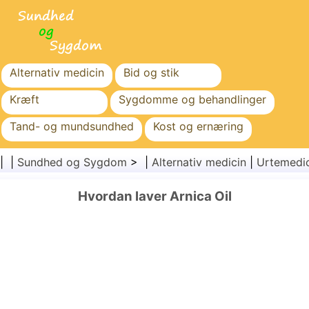
Alternativ medicin
Bid og stik
Kræft
Sygdomme og behandlinger
Tand- og mundsundhed
Kost og ernæring
Familiesundhed
Sundhedssektoren
| |
Sundhed og Sygdom
> |
Alternativ medicin
|
Urtemedi
Mental sundhed
Folkesundhed og sikkerhed
Hvordan laver Arnica Oil
Kirurgi og procedurer
Sundhed