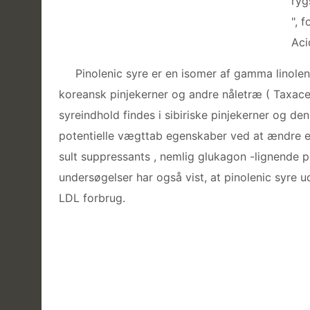
ryg
", 
Aci
Pinolenic syre er en isomer af gamma linolen
koreansk pinjekerner og andre nåletræ ( Taxaceae
syreindhold findes i sibiriske pinjekerner og de
potentielle vægttab egenskaber ved at ændre en 
sult suppressants , nemlig glukagon -lignende pe
undersøgelser har også vist, at pinolenic syre
LDL forbrug.