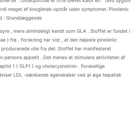
smerter . Osteoporose er ofte blevet kaldt en " tavs sygd
fordi meget af knogletab opstår uden symptomer. Pinolenic
d : Grundlæggende
syre , mere almindeligt kendt som GLA . Stoffet er fundet i
 ) frø . Forskning har vist , at den højeste pinolenic
n producerede olie fra det. Stoffet har manifesteret
persons appetit . Det menes at stimulere aktiviteten af ​​
ptid 1 ( GLP1 ) og cholecystokinin . Forskellige
 udviser LDL -sænkende egenskaber ved at øge hepatisk