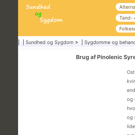
Altern
Tand-
Folkes
| |
Sundhed og Sygdom
> |
Sygdomme og behand
Brug af Pinolenic Syr
Ost
kvi
end
og 
hvo
og 
lid