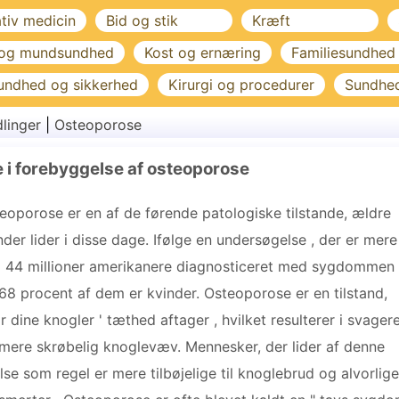
ativ medicin
Bid og stik
Kræft
 og mundsundhed
Kost og ernæring
Familiesundhed
undhed og sikkerhed
Kirurgi og procedurer
Sundhe
linger
|
Osteoporose
e i forebyggelse af osteoporose
eoporose er en af ​​de førende patologiske tilstande, ældre
nder lider i disse dage. Ifølge en undersøgelse , der er mere
 44 millioner amerikanere diagnosticeret med sygdommen
68 procent af dem er kvinder. Osteoporose er en tilstand,
r dine knogler ' tæthed aftager , hvilket resulterer i svager
mere skrøbelig knoglevæv. Mennesker, der lider af denne
else som regel er mere tilbøjelige til knoglebrud og alvorlige