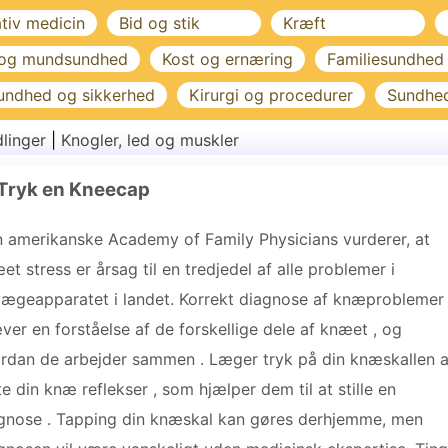
ativ medicin
Bid og stik
Kræft
 og mundsundhed
Kost og ernæring
Familiesundhed
undhed og sikkerhed
Kirurgi og procedurer
Sundhe
linger
|
Knogler, led og muskler
Tryk en Kneecap
 amerikanske Academy of Family Physicians vurderer, at
et stress er årsag til en tredjedel af alle problemer i
ægeapparatet i landet. Korrekt diagnose af knæproblemer
ver en forståelse af de forskellige dele af knæet , og
rdan de arbejder sammen . Læger tryk på din knæskallen a
te din knæ reflekser , som hjælper dem til at stille en
gnose . Tapping din knæskal kan gøres derhjemme, men