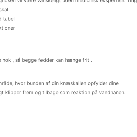
gnosen vil være vanskeligt uden medicinsk ekspertise. Ting
skal
d tabel
ktioner
ds nok , så begge fødder kan hænge frit .
råde, hvor bunden af ​​din knæskallen opfylder dine
gt klipper frem og tilbage som reaktion på vandhanen.