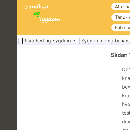
Altern
Tand-
Folkes
| |
Sundhed og Sygdom
> |
Sygdomme og behand
Sådan 
Den
knæ
bev
kræ
hvo
tes
dia