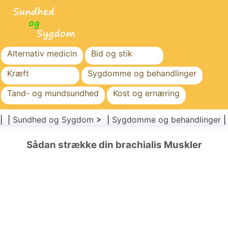
Alternativ medicin
Bid og stik
Kræft
Sygdomme og behandlinger
Tand- og mundsundhed
Kost og ernæring
Familiesundhed
Sundhedssektoren
| |
Sundhed og Sygdom
> |
Sygdomme og behandlinger
Mental sundhed
Folkesundhed og sikkerhed
Sådan strække din brachialis Muskler
Kirurgi og procedurer
Sundhed