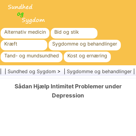
Alternativ medicin
Bid og stik
Kræft
Sygdomme og behandlinger
Tand- og mundsundhed
Kost og ernæring
Familiesundhed
Sundhedssektoren
| |
Sundhed og Sygdom
> |
Sygdomme og behandlinger
Mental sundhed
Folkesundhed og sikkerhed
Sådan Hjælp Intimitet Problemer under
Kirurgi og procedurer
Sundhed
Depression