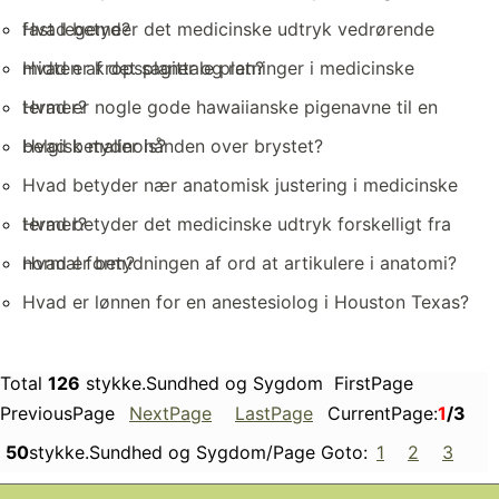
fast legeme?
Hvad betyder det medicinske udtryk vedrørende
midten af ​​det sagittale plan?
Hvad er kropsplaner og retninger i medicinske
termer?
Hvad er nogle gode hawaiianske pigenavne til en
belgisk malinois?
Hvad betyder hånden over brystet?
Hvad betyder nær anatomisk justering i medicinske
termer?
Hvad betyder det medicinske udtryk forskelligt fra
normal form?
Hvad er betydningen af ​​ord at artikulere i anatomi?
Hvad er lønnen for en anestesiolog i Houston Texas?
Total
126
stykke.Sundhed og Sygdom FirstPage
PreviousPage
NextPage
LastPage
CurrentPage:
1
/3
50
stykke.Sundhed og Sygdom/Page Goto:
1
2
3