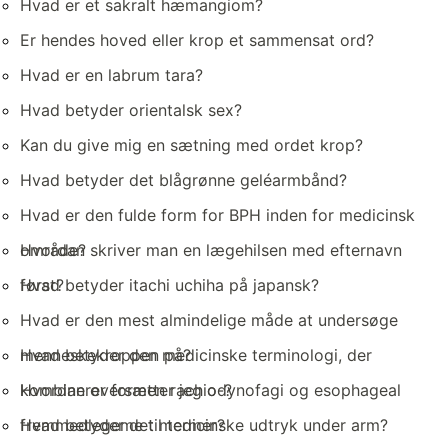
Hvad er et sakralt hæmangiom?
Er hendes hoved eller krop et sammensat ord?
Hvad er en labrum tara?
Hvad betyder orientalsk sex?
Kan du give mig en sætning med ordet krop?
Hvad betyder det blågrønne geléarmbånd?
Hvad er den fulde form for BPH inden for medicinsk
område?
Hvordan skriver man en lægehilsen med efternavn
først?
Hvad betyder itachi uchiha på japansk?
Hvad er den mest almindelige måde at undersøge
menneskekroppen på?
Hvad betyder den medicinske terminologi, der
kombinerer formen rachio-?
Hvordan oversætter jeg odynofagi og esophageal
fremmedlegeme til termer?
Hvad betyder det medicinske udtryk under arm?