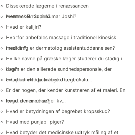
Dissekerede lægerne i renæssancen
menneskekroppen?
Hvem er Dr Sunil Kumar Joshi?
Hvad er kalijiri?
Hvorfor anbefales massage i traditionel kinesisk
medicin?
Hvor lang er dermatologiassistentuddannelsen?
Hvilke navne på græske læger studerer du stadig i
dag?
Hvem er den allierede sundhedspersonale, der
arbejder med patologer for at evalu…
Hvad udrettede arabiske læger?
Er der nogen, der kender kunstneren af ​​et maleri. En
læge, der undersøger kv…
Hvad er nee-chan?
Hvad er betydningen af ​​begrebet kropsskud?
Hvad med punjabi-piger?
Hvad betyder det medicinske udtryk måling af et