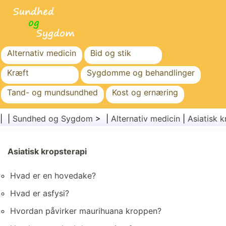
Alternativ medicin
Bid og stik
Kræft
Sygdomme og behandlinger
Tand- og mundsundhed
Kost og ernæring
Familiesundhed
Sundhedssektoren
| |
Sundhed og Sygdom
> |
Alternativ medicin
|
Asiatisk k
Mental sundhed
Folkesundhed og sikkerhed
Kirurgi og procedurer
Asiatisk kropsterapi
Sundhed
Hvad er en hovedake?
Hvad er asfysi?
Hvordan påvirker maurihuana kroppen?