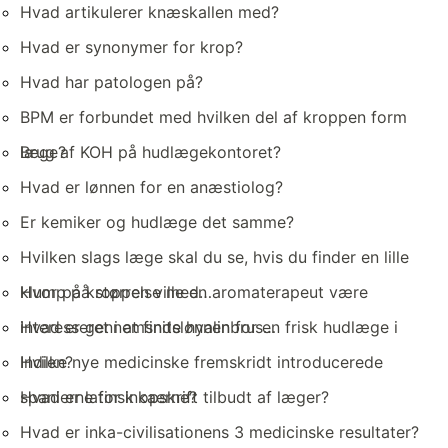
Hvad artikulerer knæskallen med?
Hvad er synonymer for krop?
Hvad har patologen på?
BPM er forbundet med hvilken del af kroppen form
læge?
Brug af KOH på hudlægekontoret?
Hvad er lønnen for en anæstiolog?
Er kemiker og hudlæge det samme?
Hvilken slags læge skal du se, hvis du finder en lille
klump på størrelse med…
Hvor på kroppen ville en aromaterapeut være
interesseret i at finde hyalinbrus…
Hvad er gennemsnitslønnen for en frisk hudlæge i
Indien?
Hvilke nye medicinske fremskridt introducerede
spanierne for inkaerne?
Hvad er latinsk opskrift tilbudt af læger?
Hvad er inka-civilisationens 3 medicinske resultater?