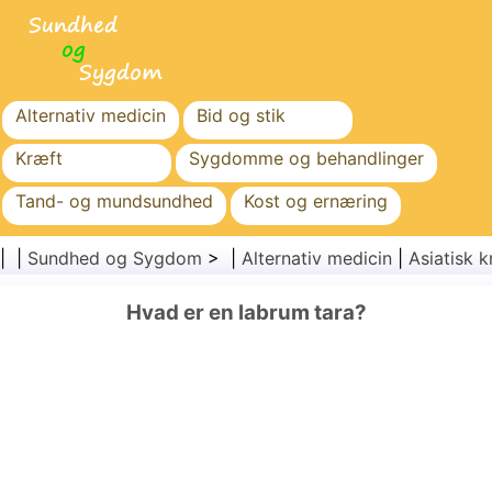
Alternativ medicin
Bid og stik
Kræft
Sygdomme og behandlinger
Tand- og mundsundhed
Kost og ernæring
Familiesundhed
Sundhedssektoren
| |
Sundhed og Sygdom
> |
Alternativ medicin
|
Asiatisk k
Mental sundhed
Folkesundhed og sikkerhed
Hvad er en labrum tara?
Kirurgi og procedurer
Sundhed