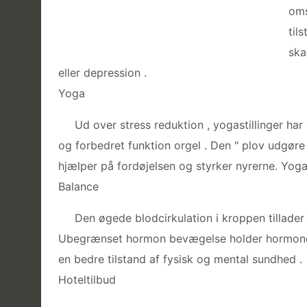
oms
til
ska
eller depression .
Yoga
Ud over stress reduktion , yogastillinger h
og forbedret funktion orgel . Den " plov udgøre
hjælper på fordøjelsen og styrker nyrerne. Yoga s
Balance
Den øgede blodcirkulation i kroppen tillade
Ubegrænset hormon bevægelse holder hormoner i
en bedre tilstand af fysisk og mental sundhed .
Hoteltilbud