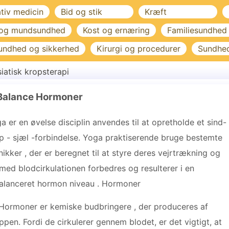
ativ medicin
Bid og stik
Kræft
 og mundsundhed
Kost og ernæring
Familiesundhed
undhed og sikkerhed
Kirurgi og procedurer
Sundhe
iatisk kropsterapi
 Balance Hormoner
a er en øvelse disciplin anvendes til at opretholde et sind-
p - sjæl -forbindelse. Yoga praktiserende bruge bestemte
nikker , der er beregnet til at styre deres vejrtrækning og
med blodcirkulationen forbedres og resulterer i en
alanceret hormon niveau . Hormoner
Hormoner er kemiske budbringere , der produceres af
ppen. Fordi de cirkulerer gennem blodet, er det vigtigt, at