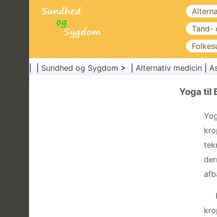
Altern
Tand-
Folkes
| |
Sundhed og Sygdom
> |
Alternativ medicin
|
As
Yoga til
Yog
kro
tek
der
afb
kro