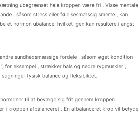
ætning ubegrænset hele kroppen være fri . Visse mentale
stande , såsom stress eller følelsesmæssig smerte , kan
be et hormon ubalance, hvilket igen kan resultere i angst
ar andre sundhedsmæssige fordele , såsom øget kondition
 ", for eksempel , strækker hals og nedre rygmuskler ,
tigninger fysisk balance og fleksibilitet.
r hormoner til at bevæge sig frit gennem kroppen.
 kroppen afbalanceret . En afbalanceret krop vil betyde