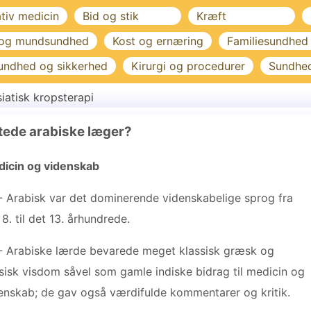
ativ medicin
Bid og stik
Kræft
 og mundsundhed
Kost og ernæring
Familiesundhed
undhed og sikkerhed
Kirurgi og procedurer
Sundhe
iatisk kropsterapi
tede arabiske læger?
icin og videnskab
- Arabisk var det dominerende videnskabelige sprog fra
 8. til det 13. århundrede.
- Arabiske lærde bevarede meget klassisk græsk og
sisk visdom såvel som gamle indiske bidrag til medicin og
enskab; de gav også værdifulde kommentarer og kritik.