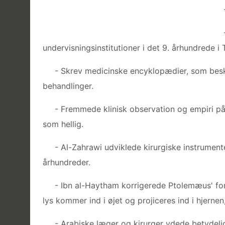
undervisningsinstitutioner i det 9. århundrede i
- Skrev medicinske encyklopædier, som be
behandlinger.
- Fremmede klinisk observation og empiri på
som hellig.
- Al-Zahrawi udviklede kirurgiske instrument
århundreder.
- Ibn al-Haytham korrigerede Ptolemæus' fork
lys kommer ind i øjet og projiceres ind i hjerne
- Arabiske læger og kirurger ydede betydeli