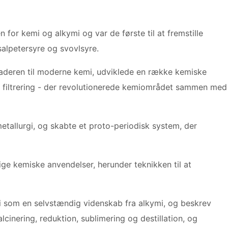
 for kemi og alkymi og var de første til at fremstille
salpetersyre og svovlsyre.
faderen til moderne kemi, udviklede en række kemiske
 og filtrering - der revolutionerede kemiområdet sammen med
etallurgi, og skabte et proto-periodisk system, der
ige kemiske anvendelser, herunder teknikken til at
mi som en selvstændig videnskab fra alkymi, og beskrev
cinering, reduktion, sublimering og destillation, og