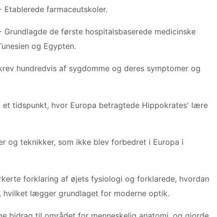
- Etablerede farmaceutskoler.
- Grundlagde de første hospitalsbaserede medicinske
 Tunesien og Egypten.
skrev hundredvis af sygdomme og deres symptomer og
 et tidspunkt, hvor Europa betragtede Hippokrates' lære
er og teknikker, som ikke blev forbedret i Europa i
erte forklaring af øjets fysiologi og forklarede, hvordan
n, hvilket lægger grundlaget for moderne optik.
ge bidrag til området for menneskelig anatomi, og gjorde