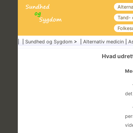
Altern
Tand-
Folkes
| |
Sundhed og Sygdom
> |
Alternativ medicin
|
As
Hvad udret
Med
det
per
vid