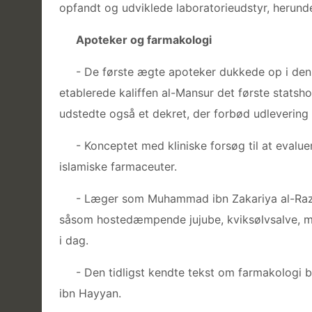
opfandt og udviklede laboratorieudstyr, herunde
Apoteker og farmakologi
- De første ægte apoteker dukkede op i den 
etablerede kaliffen al-Mansur det første statshos
udstedte også et dekret, der forbød udlevering
- Konceptet med kliniske forsøg til at evaluer
islamiske farmaceuter.
- Læger som Muhammad ibn Zakariya al-Razi
såsom hostedæmpende jujube, kviksølvsalve, me
i dag.
- Den tidligst kendte tekst om farmakologi b
ibn Hayyan.