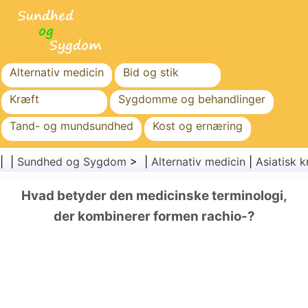
Alternativ medicin
Bid og stik
Kræft
Sygdomme og behandlinger
Tand- og mundsundhed
Kost og ernæring
Familiesundhed
Sundhedssektoren
| |
Sundhed og Sygdom
> |
Alternativ medicin
|
Asiatisk k
Mental sundhed
Folkesundhed og sikkerhed
Hvad betyder den medicinske terminologi,
Kirurgi og procedurer
Sundhed
der kombinerer formen rachio-?