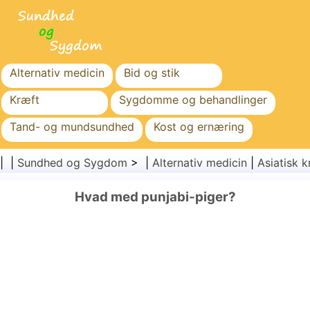
Alternativ medicin
Bid og stik
Kræft
Sygdomme og behandlinger
Tand- og mundsundhed
Kost og ernæring
Familiesundhed
Sundhedssektoren
| |
Sundhed og Sygdom
> |
Alternativ medicin
|
Asiatisk k
Mental sundhed
Folkesundhed og sikkerhed
Hvad med punjabi-piger?
Kirurgi og procedurer
Sundhed