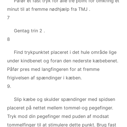
Påfør et fast tryk for alle tre point for omkring et
minut til at fremme nødhjælp fra TMJ .
7
Gentag trin 2 .
8
Find trykpunktet placeret i det hule område lige
under kindbenet og foran den nederste kæbebenet.
Påfør pres med langfingeren for at fremme
frigivelsen af ​​spændinger i kæben.
9.
Slip kæbe og skulder spændinger med spidsen
placeret på nettet mellem tommel-og pegefinger.
Tryk mod din pegefinger med puden af ​​modsat
tommelfinger til at stimulere dette punkt. Brug fast