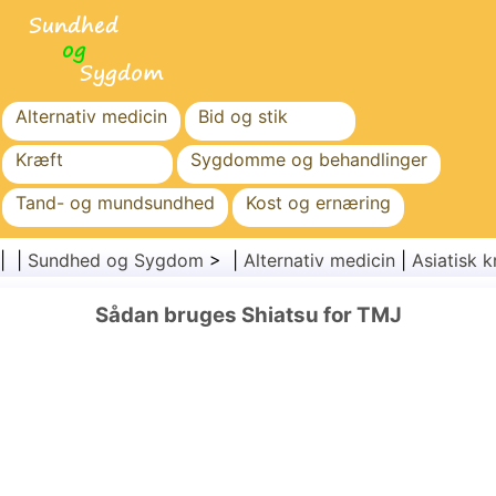
Alternativ medicin
Bid og stik
Kræft
Sygdomme og behandlinger
Tand- og mundsundhed
Kost og ernæring
Familiesundhed
Sundhedssektoren
| |
Sundhed og Sygdom
> |
Alternativ medicin
|
Asiatisk k
Mental sundhed
Folkesundhed og sikkerhed
Sådan bruges Shiatsu for TMJ
Kirurgi og procedurer
Sundhed