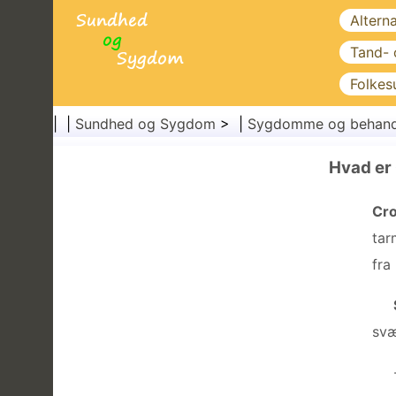
Altern
Tand-
Folkes
| |
Sundhed og Sygdom
> |
Sygdomme og behand
Hvad er
Cr
tar
fra
svæ