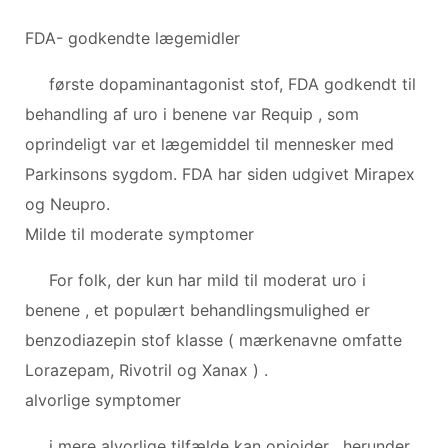
FDA- godkendte lægemidler
første dopaminantagonist stof, FDA godkendt til
behandling af uro i benene var Requip , som
oprindeligt var et lægemiddel til mennesker med
Parkinsons sygdom. FDA har siden udgivet Mirapex
og Neupro.
Milde til moderate symptomer
For folk, der kun har mild til moderat uro i
benene , et populært behandlingsmulighed er
benzodiazepin stof klasse ( mærkenavne omfatte
Lorazepam, Rivotril og Xanax ) .
alvorlige symptomer
i mere alvorlige tilfælde kan opioider , herunder