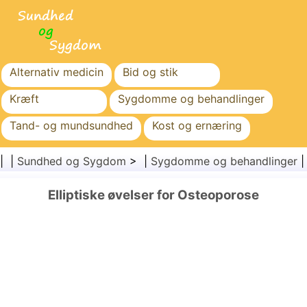
Alternativ medicin
Bid og stik
Kræft
Sygdomme og behandlinger
Tand- og mundsundhed
Kost og ernæring
Familiesundhed
Sundhedssektoren
| |
Sundhed og Sygdom
> |
Sygdomme og behandlinger
Mental sundhed
Folkesundhed og sikkerhed
Elliptiske øvelser for Osteoporose
Kirurgi og procedurer
Sundhed