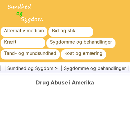
Alternativ medicin
Bid og stik
Kræft
Sygdomme og behandlinger
Tand- og mundsundhed
Kost og ernæring
Familiesundhed
Sundhedssektoren
| |
Sundhed og Sygdom
> |
Sygdomme og behandlinger
Mental sundhed
Folkesundhed og sikkerhed
Drug Abuse i Amerika
Kirurgi og procedurer
Sundhed