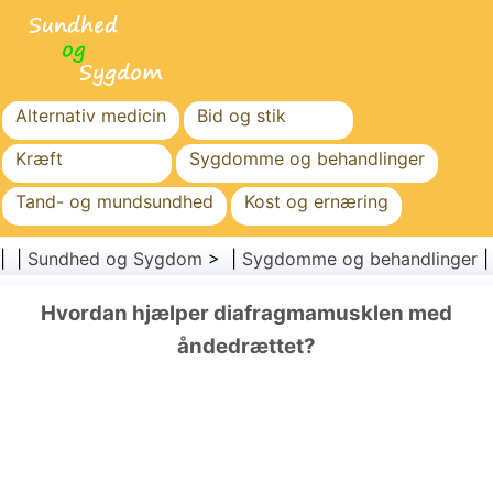
Alternativ medicin
Bid og stik
Kræft
Sygdomme og behandlinger
Tand- og mundsundhed
Kost og ernæring
Familiesundhed
Sundhedssektoren
| |
Sundhed og Sygdom
> |
Sygdomme og behandlinger
Mental sundhed
Folkesundhed og sikkerhed
Hvordan hjælper diafragmamusklen med
Kirurgi og procedurer
Sundhed
åndedrættet?