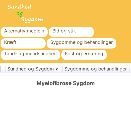
Alternativ medicin
Bid og stik
Kræft
Sygdomme og behandlinger
Tand- og mundsundhed
Kost og ernæring
Familiesundhed
Sundhedssektoren
| |
Sundhed og Sygdom
> |
Sygdomme og behandlinger
Mental sundhed
Folkesundhed og sikkerhed
Myelofibrose Sygdom
Kirurgi og procedurer
Sundhed