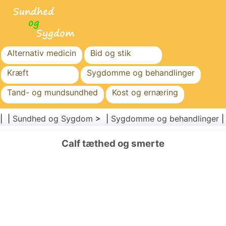
Alternativ medicin
Bid og stik
Kræft
Sygdomme og behandlinger
Tand- og mundsundhed
Kost og ernæring
Familiesundhed
Sundhedssektoren
| |
Sundhed og Sygdom
> |
Sygdomme og behandlinger
Mental sundhed
Folkesundhed og sikkerhed
Calf tæthed og smerte
Kirurgi og procedurer
Sundhed