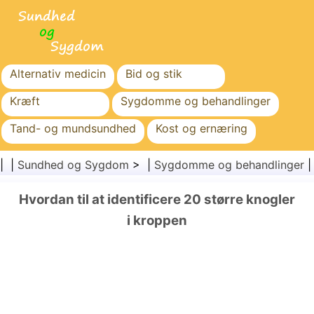
Alternativ medicin
Bid og stik
Kræft
Sygdomme og behandlinger
Tand- og mundsundhed
Kost og ernæring
Familiesundhed
Sundhedssektoren
| |
Sundhed og Sygdom
> |
Sygdomme og behandlinger
Mental sundhed
Folkesundhed og sikkerhed
Hvordan til at identificere 20 større knogler
Kirurgi og procedurer
Sundhed
i kroppen