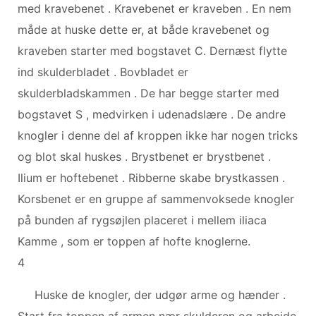
med kravebenet . Kravebenet er kraveben . En nem
måde at huske dette er, at både kravebenet og
kraveben starter med bogstavet C. Dernæst flytte
ind skulderbladet . Bovbladet er
skulderbladskammen . De har begge starter med
bogstavet S , medvirken i udenadslære . De andre
knogler i denne del af kroppen ikke har nogen tricks
og blot skal huskes . Brystbenet er brystbenet .
Ilium er hoftebenet . Ribberne skabe brystkassen .
Korsbenet er en gruppe af sammenvoksede knogler
på bunden af ​​rygsøjlen placeret i mellem iliaca
Kamme , som er toppen af ​​hofte knoglerne.
4
Huske de knogler, der udgør arme og hænder .
Start fra toppen af armen nær skulderen og arbejde