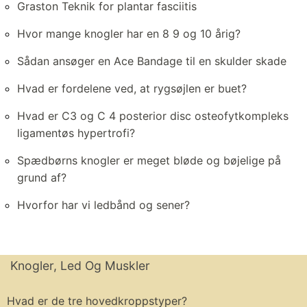
Graston Teknik for plantar fasciitis
Hvor mange knogler har en 8 9 og 10 årig?
Sådan ansøger en Ace Bandage til en skulder skade
Hvad er fordelene ved, at rygsøjlen er buet?
Hvad er C3 og C 4 posterior disc osteofytkompleks
ligamentøs hypertrofi?
Spædbørns knogler er meget bløde og bøjelige på
grund af?
Hvorfor har vi ledbånd og sener?
Knogler, Led Og Muskler
Hvad er de tre hovedkroppstyper?