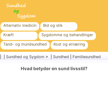
Alternativ medicin
Bid og stik
Kræft
Sygdomme og behandlinger
Tand- og mundsundhed
Kost og ernæring
Familiesundhed
Sundhedssektoren
| |
Sundhed og Sygdom
> |
Sundhed
|
Familiesundhed
Mental sundhed
Folkesundhed og sikkerhed
Hvad betyder en sund livsstil?
Kirurgi og procedurer
Sundhed