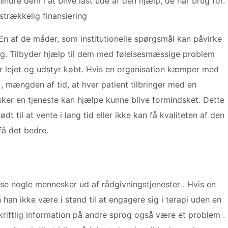
hindre dem i at blive låst ude af den hjælp, de har brug for.
lstrækkelig finansiering
En af de måder, som institutionelle spørgsmål kan påvirke
ing. Tilbyder hjælp til dem med følelsesmæssige problem
er lejet og udstyr købt. Hvis en organisation kæmper med
 , mængden af tid, at hver patient tilbringer med en
sker en tjeneste kan hjælpe kunne blive formindsket. Dette
til at vente i lang tid eller ikke kan få kvaliteten af ​​den
få det bedre.
åse nogle mennesker ud af rådgivningstjenester . Hvis en
han ikke være i stand til at engagere sig i terapi uden en
kriftlig information på andre sprog også være et problem .