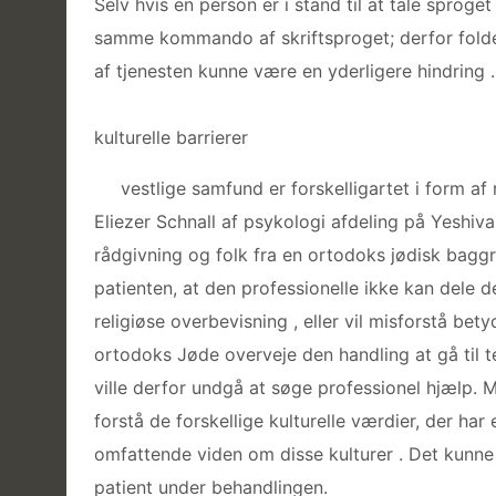
Selv hvis en person er i stand til at tale sproge
samme kommando af skriftsproget; derfor fold
af tjenesten kunne være en yderligere hindring .
kulturelle barrierer
vestlige samfund er forskelligartet i form af r
Eliezer Schnall af psykologi afdeling på Yeshiva 
rådgivning og folk fra en ortodoks jødisk baggr
patienten, at den professionelle ikke kan dele 
religiøse overbevisning , eller vil misforstå be
ortodoks Jøde overveje den handling at gå til te
ville derfor undgå at søge professionel hjælp. 
forstå de forskellige kulturelle værdier, der har
omfattende viden om disse kulturer . Det kunne
patient under behandlingen.