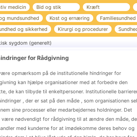
ativ medicin
Bid og stik
Kræft
 og mundsundhed
Kost og ernæring
Familiesundhed
undhed og sikkerhed
Kirurgi og procedurer
Sundhe
isk sygdom (generelt)
 hindringer for Rådgivning
være opmærksom på de institutionelle hindringer for
givning kan hjælpe organisationer med at forbedre den
tte, de kan tilbyde til enkeltpersoner. Institutionelle barriere
hindringer , der er sat på den måde , som organisationen se
nem sine processer eller medarbejdernes holdninger. Det
 være nødvendigt for rådgivning til at ændre den måde, de
andler med kunderne for at imødekomme deres behov og