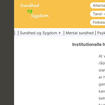
Altern
Tand-
Folkes
| |
Sundhed og Sygdom
> |
Mental sundhed
|
Psyk
Institutionelle
At 
råd
stø
er 
gen
kan
beh