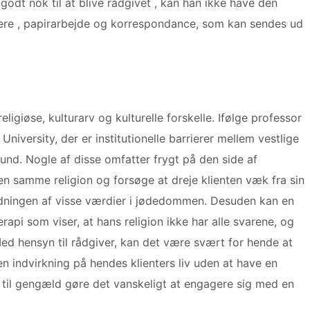
t godt nok til at blive rådgivet , kan han ikke have den
ere , papirarbejde og korrespondance, som kan sendes ud
eligiøse, kulturarv og kulturelle forskelle. Ifølge professor
University, der er institutionelle barrierer mellem vestlige
und. Nogle af disse omfatter frygt på den side af
den samme religion og forsøge at dreje klienten væk fra sin
tydningen af ​​visse værdier i jødedommen. Desuden kan en
rapi som viser, at hans religion ikke har alle svarene, og
Med hensyn til rådgiver, kan det være svært for hende at
 en indvirkning på hendes klienters liv uden at have en
 til gengæld gøre det vanskeligt at engagere sig med en