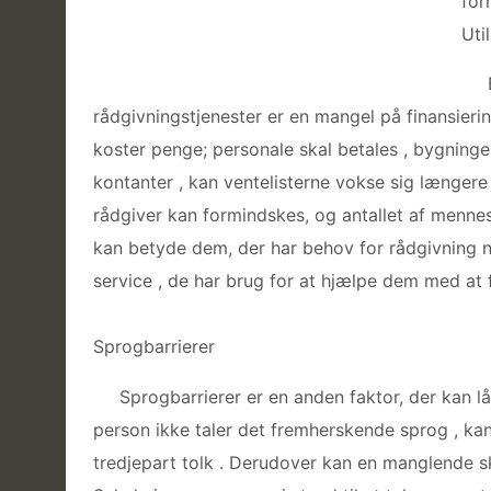
for
Uti
rådgivningstjenester er en mangel på finansier
koster penge; personale skal betales , bygning
kontanter , kan ventelisterne vokse sig længere
rådgiver kan formindskes, og antallet af menne
kan betyde dem, der har behov for rådgivning nødt 
service , de har brug for at hjælpe dem med at 
Sprogbarrierer
Sprogbarrierer er en anden faktor, der kan l
person ikke taler det fremherskende sprog , kan 
tredjepart tolk . Derudover kan en manglende s