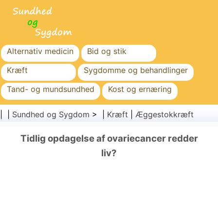
Alternativ medicin
Bid og stik
Kræft
Sygdomme og behandlinger
Tand- og mundsundhed
Kost og ernæring
Familiesundhed
Sundhedssektoren
| |
Sundhed og Sygdom
> |
Kræft
|
Æggestokkræft
Mental sundhed
Folkesundhed og sikkerhed
Tidlig opdagelse af ovariecancer redder
Kirurgi og procedurer
Sundhed
liv?