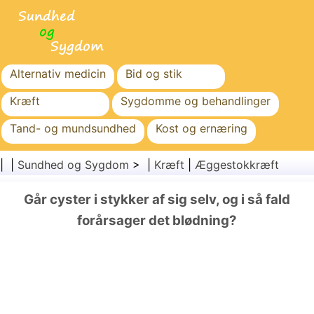
Alternativ medicin
Bid og stik
Kræft
Sygdomme og behandlinger
Tand- og mundsundhed
Kost og ernæring
Familiesundhed
Sundhedssektoren
| |
Sundhed og Sygdom
> |
Kræft
|
Æggestokkræft
Mental sundhed
Folkesundhed og sikkerhed
Går cyster i stykker af sig selv, og i så fald
Kirurgi og procedurer
Sundhed
forårsager det blødning?