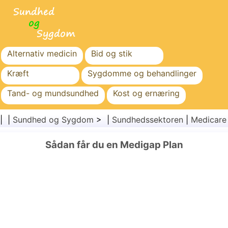
Alternativ medicin
Bid og stik
Kræft
Sygdomme og behandlinger
Tand- og mundsundhed
Kost og ernæring
Familiesundhed
Sundhedssektoren
| |
Sundhed og Sygdom
> |
Sundhedssektoren
|
Medicare
Mental sundhed
Folkesundhed og sikkerhed
Sådan får du en Medigap Plan
Kirurgi og procedurer
Sundhed