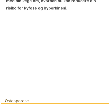
med din læge om, hvordan du kan reducere din
risiko for kyfose og hyperkinesi.
Osteoporose