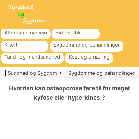
Alternativ medicin
Bid og stik
Kræft
Sygdomme og behandlinger
Tand- og mundsundhed
Kost og ernæring
Familiesundhed
Sundhedssektoren
| |
Sundhed og Sygdom
> |
Sygdomme og behandlinger
Mental sundhed
Folkesundhed og sikkerhed
Hvordan kan osteoporose føre til for meget
Kirurgi og procedurer
Sundhed
kyfose eller hyperkinesi?