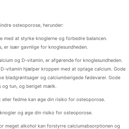
hindre osteoporose, herunder:
e med at styrke knoglerne og forbedre balancen.
 er især gavnlige for knoglesundheden.
calcium og D-vitamin, er afgørende for knoglesundheden.
g D-vitamin hjælper kroppen med at optage calcium. Gode ​​
rke bladgrøntsager og calciumberigede fødevarer. Gode ​​
ks og tun, og beriget mælk.
eller fedme kan øge din risiko for osteoporose.
nogler og øge din risiko for osteoporose.
or meget alkohol kan forstyrre calciumabsorptionen og