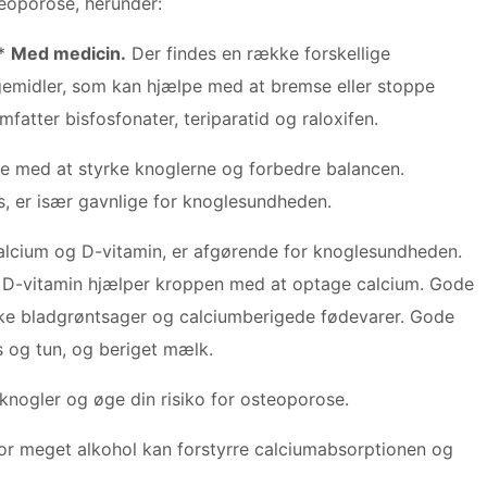
eoporose, herunder:
*
Med medicin.
Der findes en række forskellige
emidler, som kan hjælpe med at bremse eller stoppe
fatter bisfosfonater, teriparatid og raloxifen.
e med at styrke knoglerne og forbedre balancen.
 er især gavnlige for knoglesundheden.
calcium og D-vitamin, er afgørende for knoglesundheden.
g D-vitamin hjælper kroppen med at optage calcium. Gode ​​
rke bladgrøntsager og calciumberigede fødevarer. Gode ​​
ks og tun, og beriget mælk.
nogler og øge din risiko for osteoporose.
or meget alkohol kan forstyrre calciumabsorptionen og