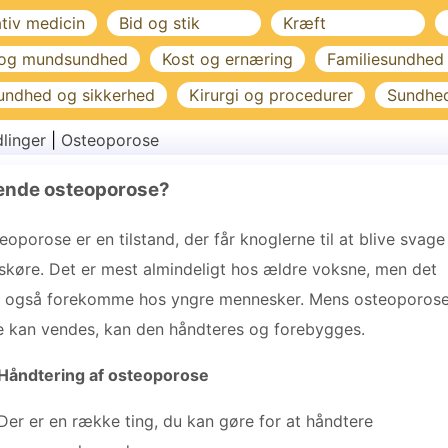
ativ medicin
Bid og stik
Kræft
 og mundsundhed
Kost og ernæring
Familiesundhed
undhed og sikkerhed
Kirurgi og procedurer
Sundhe
linger
|
Osteoporose
ende osteoporose?
eoporose er en tilstand, der får knoglerne til at blive svage
skøre. Det er mest almindeligt hos ældre voksne, men det
 også forekomme hos yngre mennesker. Mens osteoporos
e kan vendes, kan den håndteres og forebygges.
Håndtering af osteoporose
Der er en række ting, du kan gøre for at håndtere