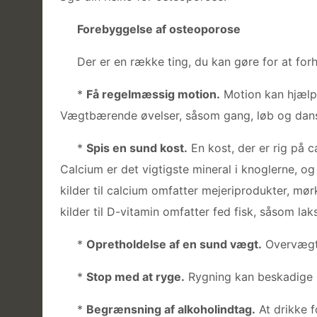
Forebyggelse af osteoporose
Der er en række ting, du kan gøre for at for
*
Få regelmæssig motion.
Motion kan hjælp
Vægtbærende øvelser, såsom gang, løb og dans,
*
Spis en sund kost.
En kost, der er rig på 
Calcium er det vigtigste mineral i knoglerne, o
kilder til calcium omfatter mejeriprodukter, mø
kilder til D-vitamin omfatter fed fisk, såsom la
*
Opretholdelse af en sund vægt.
Overvægt 
*
Stop med at ryge.
Rygning kan beskadige k
*
Begrænsning af alkoholindtag.
At drikke f