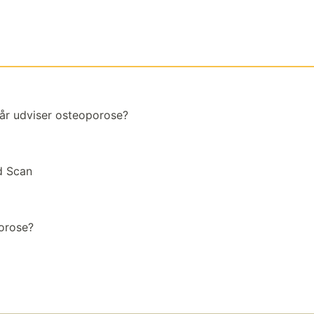
 år udviser osteoporose?
d Scan
porose?