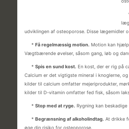
ost
læg
udviklingen af ​​osteoporose. Disse lægemidler om
*
Få regelmæssig motion.
Motion kan hjælp
Vægtbærende øvelser, såsom gang, løb og dans,
*
Spis en sund kost.
En kost, der er rig på 
Calcium er det vigtigste mineral i knoglerne, o
kilder til calcium omfatter mejeriprodukter, mø
kilder til D-vitamin omfatter fed fisk, såsom la
*
Stop med at ryge.
Rygning kan beskadige k
*
Begrænsning af alkoholindtag.
At drikke f
øge din risiko for osteoporose.