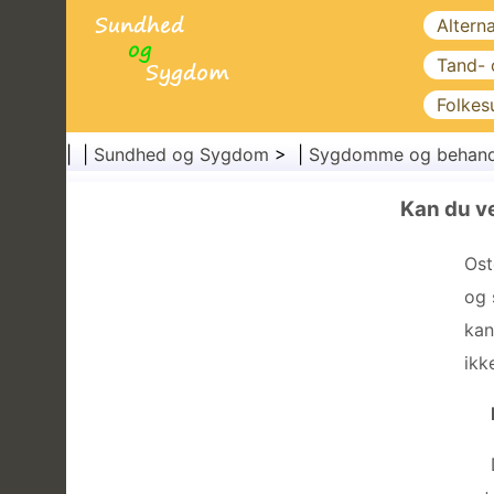
Altern
Tand-
Folkes
| |
Sundhed og Sygdom
> |
Sygdomme og behand
Kan du v
Ost
og 
kan
ikk