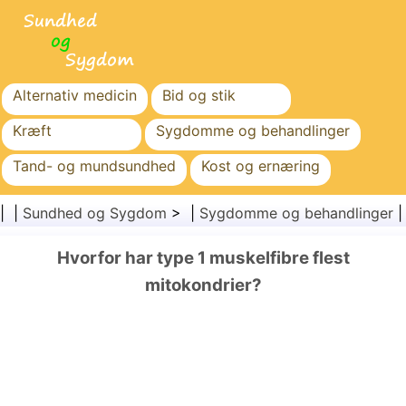
Alternativ medicin
Bid og stik
Kræft
Sygdomme og behandlinger
Tand- og mundsundhed
Kost og ernæring
Familiesundhed
Sundhedssektoren
| |
Sundhed og Sygdom
> |
Sygdomme og behandlinger
Mental sundhed
Folkesundhed og sikkerhed
Hvorfor har type 1 muskelfibre flest
Kirurgi og procedurer
Sundhed
mitokondrier?