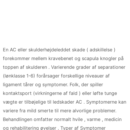
En AC eller skulderhøjdeleddet skade ( adskillelse )
forekommer mellem kravebenet og scapula knogler på
toppen af ​​skulderen . Varierende grader af separationer
(lønklasse 1-6) forårsager forskellige niveauer af
ligament tårer og symptomer. Folk, der spiller
kontaktsport (virkningerne af fald ) eller løfte tunge
vægte er tilbøjelige til ledskader AC . Symptomerne kan
variere fra mild smerte til mere alvorlige problemer.
Behandlingen omfatter normalt hvile , varme , medicin
og rehabilitering øvelser . Typer af Symptomer