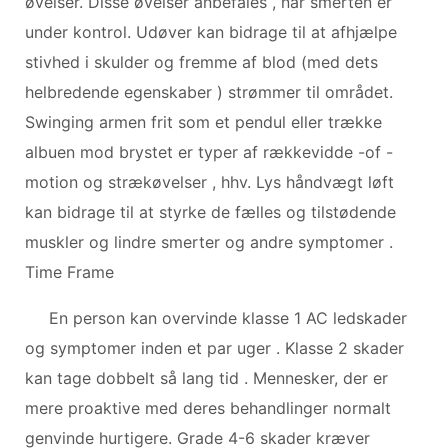
øvelser. Disse øvelser anbefales , når smerten er
under kontrol. Udøver kan bidrage til at afhjælpe
stivhed i skulder og fremme af blod (med dets
helbredende egenskaber ) strømmer til området.
Swinging armen frit som et pendul eller trække
albuen mod brystet er typer af rækkevidde -of -
motion og strækøvelser , hhv. Lys håndvægt løft
kan bidrage til at styrke de fælles og tilstødende
muskler og lindre smerter og andre symptomer .
Time Frame
En person kan overvinde klasse 1 AC ledskader
og symptomer inden et par uger . Klasse 2 skader
kan tage dobbelt så lang tid . Mennesker, der er
mere proaktive med deres behandlinger normalt
genvinde hurtigere. Grade 4-6 skader kræver