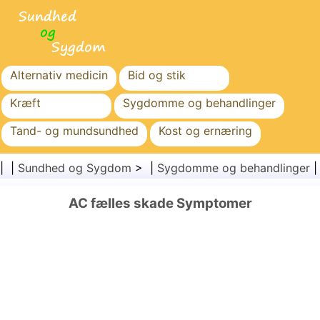
Alternativ medicin
Bid og stik
Kræft
Sygdomme og behandlinger
Tand- og mundsundhed
Kost og ernæring
Familiesundhed
Sundhedssektoren
| |
Sundhed og Sygdom
> |
Sygdomme og behandlinger
Mental sundhed
Folkesundhed og sikkerhed
AC fælles skade Symptomer
Kirurgi og procedurer
Sundhed