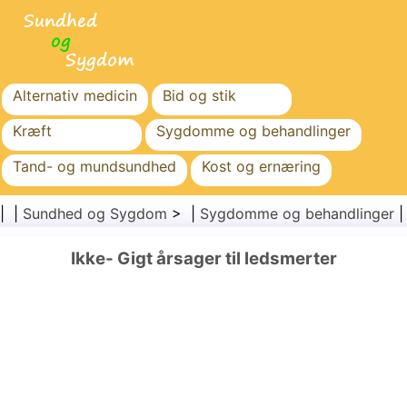
Alternativ medicin
Bid og stik
Kræft
Sygdomme og behandlinger
Tand- og mundsundhed
Kost og ernæring
Familiesundhed
Sundhedssektoren
| |
Sundhed og Sygdom
> |
Sygdomme og behandlinger
Mental sundhed
Folkesundhed og sikkerhed
Ikke- Gigt årsager til ledsmerter
Kirurgi og procedurer
Sundhed