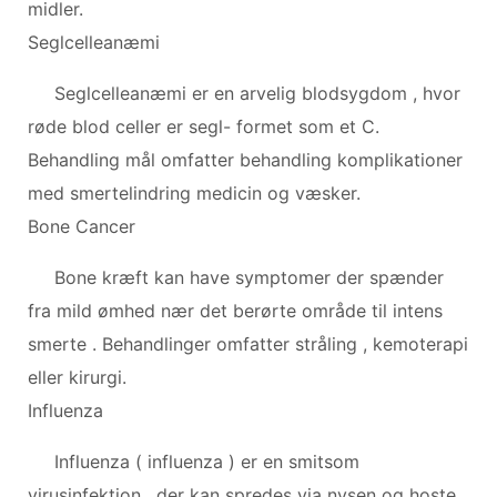
midler.
Seglcelleanæmi
Seglcelleanæmi er en arvelig blodsygdom , hvor
røde blod celler er segl- formet som et C.
Behandling mål omfatter behandling komplikationer
med smertelindring medicin og væsker.
Bone Cancer
Bone kræft kan have symptomer der spænder
fra mild ømhed nær det berørte område til intens
smerte . Behandlinger omfatter stråling , kemoterapi
eller kirurgi.
Influenza
Influenza ( influenza ) er en smitsom
virusinfektion , der kan spredes via nysen og hoste .