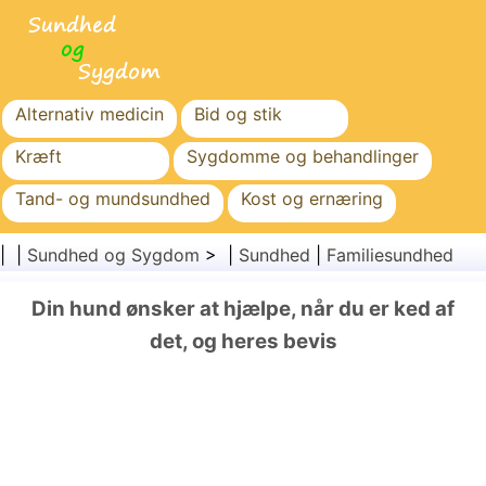
Alternativ medicin
Bid og stik
Kræft
Sygdomme og behandlinger
Tand- og mundsundhed
Kost og ernæring
Familiesundhed
Sundhedssektoren
| |
Sundhed og Sygdom
> |
Sundhed
|
Familiesundhed
Mental sundhed
Folkesundhed og sikkerhed
Din hund ønsker at hjælpe, når du er ked af
Kirurgi og procedurer
Sundhed
det, og heres bevis