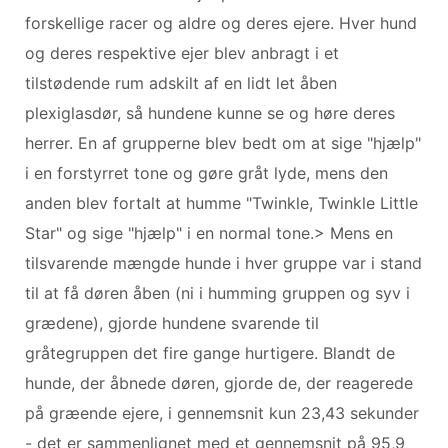
forskellige racer og aldre og deres ejere. Hver hund
og deres respektive ejer blev anbragt i et
tilstødende rum adskilt af en lidt let åben
plexiglasdør, så hundene kunne se og høre deres
herrer. En af grupperne blev bedt om at sige "hjælp"
i en forstyrret tone og gøre gråt lyde, mens den
anden blev fortalt at humme "Twinkle, Twinkle Little
Star" og sige "hjælp" i en normal tone.> Mens en
tilsvarende mængde hunde i hver gruppe var i stand
til at få døren åben (ni i humming gruppen og syv i
grædene), gjorde hundene svarende til
gråtegruppen det fire gange hurtigere. Blandt de
hunde, der åbnede døren, gjorde de, der reagerede
på græende ejere, i gennemsnit kun 23,43 sekunder
- det er sammenlignet med et gennemsnit på 95,9