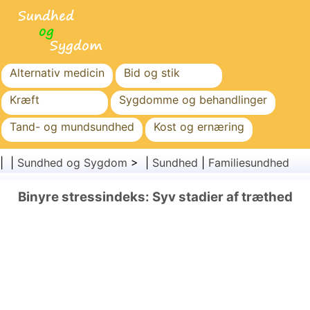
Alternativ medicin
Bid og stik
Kræft
Sygdomme og behandlinger
Tand- og mundsundhed
Kost og ernæring
Familiesundhed
Sundhedssektoren
| |
Sundhed og Sygdom
> |
Sundhed
|
Familiesundhed
Mental sundhed
Folkesundhed og sikkerhed
Binyre stressindeks: Syv stadier af træthed
Kirurgi og procedurer
Sundhed