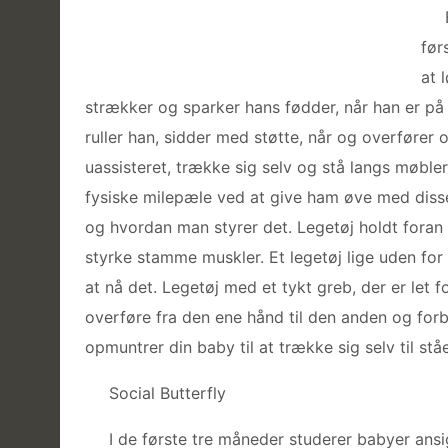
før
at 
strækker og sparker hans fødder, når han er på 
ruller han, sidder med støtte, når og overfører o
uassisteret, trække sig selv og stå langs møble
fysiske milepæle ved at give ham øve med diss
og hvordan man styrer det. Legetøj holdt foran
styrke stamme muskler. Et legetøj lige uden for 
at nå det. Legetøj med et tykt greb, der er let
overføre fra den ene hånd til den anden og for
opmuntrer din baby til at trække sig selv til stå
Social Butterfly
I de første tre måneder studerer babyer ans