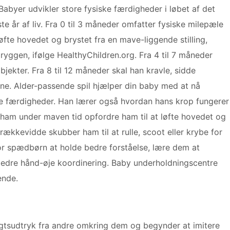
Babyer udvikler store fysiske færdigheder i løbet af det
ste år af liv. Fra 0 til 3 måneder omfatter fysiske milepæle
løfte hovedet og brystet fra en mave-liggende stilling,
ryggen, ifølge HealthyChildren.org. Fra 4 til 7 måneder
bjekter. Fra 8 til 12 måneder skal han kravle, sidde
rne. Alder-passende spil hjælper din baby med at nå
e færdigheder. Han lærer også hvordan hans krop fungerer
 ham under maven tid opfordre ham til at løfte hovedet og
rækkevidde skubber ham til at rulle, scoot eller krybe for
 for spædbørn at holde bedre forståelse, lære dem at
bedre hånd-øje koordinering. Baby underholdningscentre
ende.
igtsudtryk fra andre omkring dem og begynder at imitere