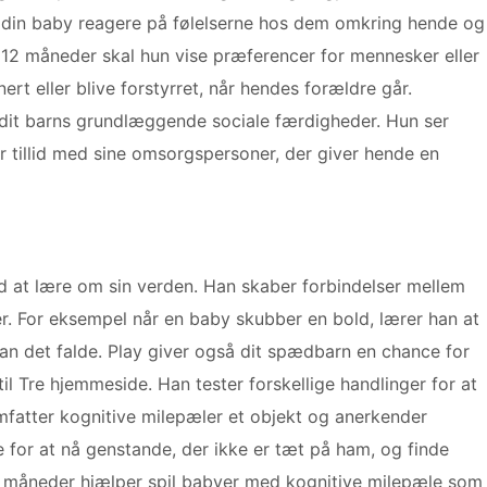
l din baby reagere på følelserne hos dem omkring hende og
til 12 måneder skal hun vise præferencer for mennesker eller
nert eller blive forstyrret, når hendes forældre går.
 dit barns grundlæggende sociale færdigheder. Hun ser
er tillid med sine omsorgspersoner, der giver hende en
ed at lære om sin verden. Han skaber forbindelser mellem
r. For eksempel når en baby skubber en bold, lærer han at
 han det falde. Play giver også dit spædbarn en chance for
il Tre hjemmeside. Han tester forskellige handlinger for at
omfatter kognitive milepæler et objekt og anerkender
e for at nå genstande, der ikke er tæt på ham, og finde
 12 måneder hjælper spil babyer med kognitive milepæle som