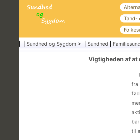
Altern
Tand-
Folkes
| |
Sundhed og Sygdom
> |
Sundhed
|
Familiesun
Vigtigheden af ​​a
fra
fød
mer
akt
bar
til