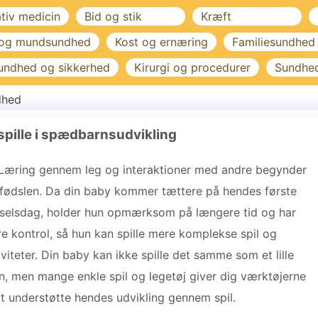
ativ medicin
Bid og stik
Kræft
 og mundsundhed
Kost og ernæring
Familiesundhed
undhed og sikkerhed
Kirurgi og procedurer
Sundhe
dhed
t spille i spædbarnsudvikling
Læring gennem leg og interaktioner med andre begynder
 fødslen. Da din baby kommer tættere på hendes første
selsdag, holder hun opmærksom på længere tid og har
e kontrol, så hun kan spille mere komplekse spil og
iviteter. Din baby kan ikke spille det samme som et lille
n, men mange enkle spil og legetøj giver dig værktøjerne
 at understøtte hendes udvikling gennem spil.