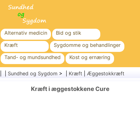
Alternativ medicin
Bid og stik
Kræft
Sygdomme og behandlinger
Tand- og mundsundhed
Kost og ernæring
Familiesundhed
Sundhedssektoren
| |
Sundhed og Sygdom
> |
Kræft
|
Æggestokkræft
Mental sundhed
Folkesundhed og sikkerhed
Kræft i æggestokkene Cure
Kirurgi og procedurer
Sundhed