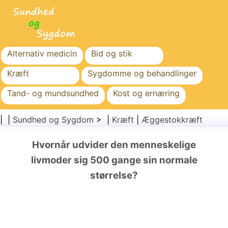
Alternativ medicin
Bid og stik
Kræft
Sygdomme og behandlinger
Tand- og mundsundhed
Kost og ernæring
Familiesundhed
Sundhedssektoren
| |
Sundhed og Sygdom
> |
Kræft
|
Æggestokkræft
Mental sundhed
Folkesundhed og sikkerhed
Hvornår udvider den menneskelige
Kirurgi og procedurer
Sundhed
livmoder sig 500 gange sin normale
størrelse?