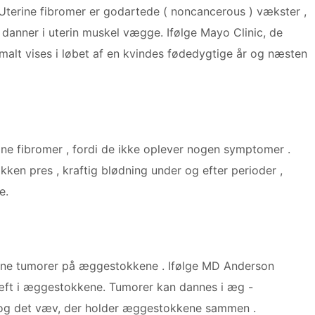
Uterine fibromer er godartede ( noncancerous ) vækster ,
 danner i uterin muskel vægge. Ifølge Mayo Clinic, de
malt vises i løbet af en kvindes fødedygtige år og næsten
ine fibromer , fordi de ikke oplever nogen symptomer .
ken pres , kraftig blødning under og efter perioder ,
e.
igne tumorer på æggestokkene . Ifølge MD Anderson
ræft i æggestokkene. Tumorer kan dannes i æg -
, og det væv, der holder æggestokkene sammen .