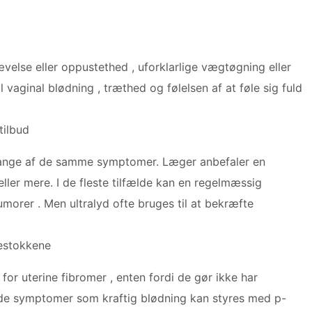
lse eller oppustethed , uforklarlige vægtøgning eller
 vaginal blødning , træthed og følelsen af at føle sig fuld
tilbud
mange af de samme symptomer. Læger anbefaler en
ller mere. I de fleste tilfælde kan en regelmæssig
morer . Men ultralyd ofte bruges til at bekræfte
gestokkene
for uterine fibromer , enten fordi de gør ikke har
de symptomer som kraftig blødning kan styres med p-