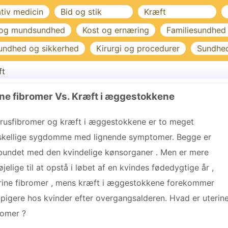
ativ medicin
Bid og stik
Kræft
 og mundsundhed
Kost og ernæring
Familiesundhed
undhed og sikkerhed
Kirurgi og procedurer
Sundhe
ft
ne fibromer Vs. Kræft i æggestokkene
rusfibromer og kræft i æggestokkene er to meget
skellige sygdomme med lignende symptomer. Begge er
bundet med den kvindelige kønsorganer . Men er mere
bøjelige til at opstå i løbet af en kvindes fødedygtige år ,
rine fibromer , mens kræft i æggestokkene forekommer
pigere hos kvinder efter overgangsalderen. Hvad er uterin
romer ?