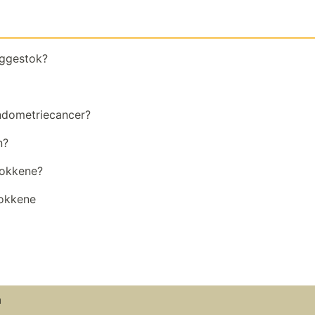
æggestok?
ndometriecancer?
n?
tokkene?
tokkene
m