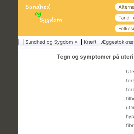
Altern
Tand-
Folkes
| |
Sundhed og Sygdom
> |
Kræft
|
Æggestokkræ
Tegn og symptomer på uteri
Ute
for
for
til
ute
hyp
fib