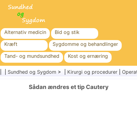
Alternativ medicin
Bid og stik
Kræft
Sygdomme og behandlinger
Tand- og mundsundhed
Kost og ernæring
Familiesundhed
Sundhedssektoren
| |
Sundhed og Sygdom
> |
Kirurgi og procedurer
|
Opera
Mental sundhed
Folkesundhed og sikkerhed
Sådan ændres et tip Cautery
Kirurgi og procedurer
Sundhed