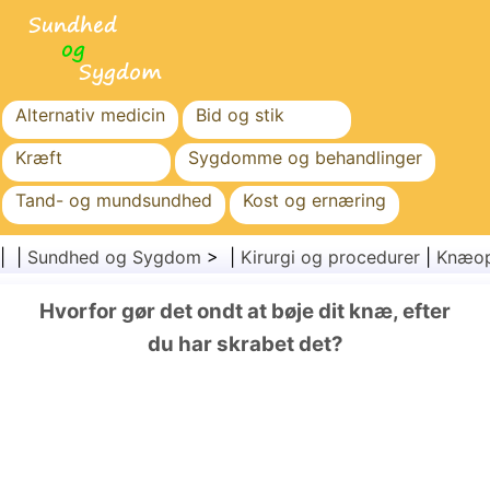
Alternativ medicin
Bid og stik
Kræft
Sygdomme og behandlinger
Tand- og mundsundhed
Kost og ernæring
Familiesundhed
Sundhedssektoren
| |
Sundhed og Sygdom
> |
Kirurgi og procedurer
|
Knæop
Mental sundhed
Folkesundhed og sikkerhed
Hvorfor gør det ondt at bøje dit knæ, efter
Kirurgi og procedurer
Sundhed
du har skrabet det?