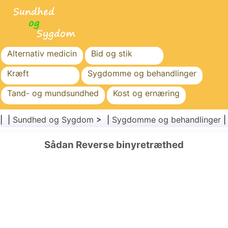
Alternativ medicin
Bid og stik
Kræft
Sygdomme og behandlinger
Tand- og mundsundhed
Kost og ernæring
Familiesundhed
Sundhedssektoren
| |
Sundhed og Sygdom
> |
Sygdomme og behandlinger
Mental sundhed
Folkesundhed og sikkerhed
Sådan Reverse binyretræthed
Kirurgi og procedurer
Sundhed