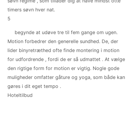
søvn regime , som tillader dig at have mindst otte
timers søvn hver nat.
5
begynde at udøve tre til fem gange om ugen.
Motion forbedrer den generelle sundhed. De, der
lider binyretræthed ofte finde montering i motion
for udfordrende , fordi de er så udmattet . At vælge
den rigtige form for motion er vigtig. Nogle gode
muligheder omfatter gåture og yoga, som både kan
gøres i dit eget tempo .
Hoteltilbud