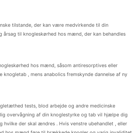
nske tilstande, der kan være medvirkende til din
ig årsag til knogleskørhed hos mænd, der kan behandles
knogleskørhed hos mænd, såsom antiresorptives eller
mse knogletab , mens anabolics fremskynde dannelse af ny
ogletæthed tests, blod arbejde og andre medicinske
lig overvågning af din knoglestyrke og tab vil hjælpe dig
g hvilke der skal ændres . Hvis venstre ubehandlet , eller
ed hos mænd føre til brækkede knogler og varig invaliditet