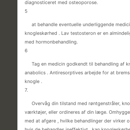
diagnosticeret med osteoporose.
5
at behandle eventuelle underliggende medici
knogleskørhed . Lav testosteron er en almindel
med hormonbehandling.
6
Tag en medicin godkendt til behandling af 
anabolics . Antiresorptives arbejde for at bre
knogle .
7.
Overvåg din tilstand med røntgenstråler, kn
værktøjer, eller ordineres af din læge. Omhygge
med at afgøre , hvilke behandlinger der virker o
hvis de behandles ineffektivt , kan knogleskørh