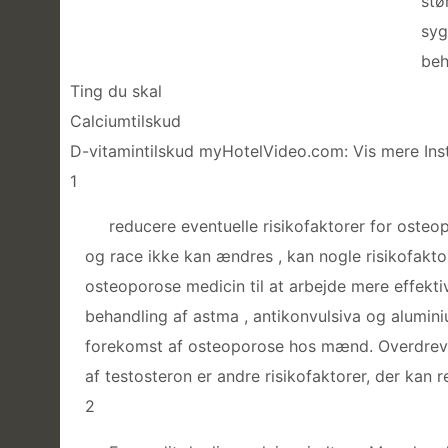
stø
syg
beh
Ting du skal
Calciumtilskud
D-vitamintilskud myHotelVideo.com: Vis mere Ins
1
reducere eventuelle risikofaktorer for oste
og race ikke kan ændres , kan nogle risikofakto
osteoporose medicin til at arbejde mere effektiv
behandling af astma , antikonvulsiva og aluminiu
forekomst af osteoporose hos mænd. Overdreven 
af testosteron er andre risikofaktorer, der kan r
2