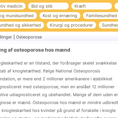
ativ medicin
Bid og stik
Kræft
 og mundsundhed
Kost og ernæring
Familiesundhed
undhed og sikkerhed
Kirurgi og procedurer
Sundhe
linger
|
Osteoporose
ling af osteoporose hos mænd
gleskørhed er en tilstand, der forårsager skelet svækkelse
tab af knogletæthed. Ifølge National Osteoporosis
ndation, er mere end 2 millioner amerikanere i øjeblikket
gnosticeret med osteoporose, men en anslået 12 millioner
blive udiagnosticeret og ubehandlet. Mange af dem uden e
gnose er mænd. Osteoporose hos mænd er mindre udbred
 knogleskørhed hos kvinder på grund af forskelle i knogle