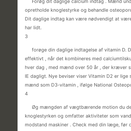
Forøg dit daglige calcium indtag . Mænd und
opretholde knoglestyrke og behandle osteopor
Dit daglige indtag kan være nødvendigt at være
har lidt.
3
forøge din daglige indtagelse af vitamin D. 
effektivt , når det kombineres med calciumtils
hver dag , med mænd over 50 år , der kræver s
IE dagligt. Nye beviser viser Vitamin D2 er lige
mænd som D3-vitamin , ifølge National Osteopo
4
Øg mængden af ​​vægtbærende motion du del
knoglestyrken og omfatter aktiviteter som vandr
modstand maskiner . Check med din læge, før d