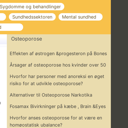
Sygdomme og behandlinger
Sundhedssektoren
Mental sundhed
d
Osteoporose
Effekten af ​​østrogen &progesteron på Bones
Årsager af osteoporose hos kvinder over 50
Hvorfor har personer med anoreksi en øget
risiko for at udvikle osteoporose?
Alternativer til Osteoporose Narkotika
n
Fosamax Bivirkninger på kæbe , Brain &Eyes
t
Hvorfor anses osteoporose for at være en
homøostatisk ubalance?