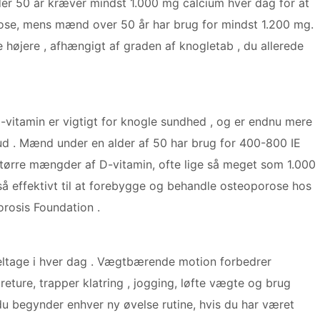
er 50 år kræver mindst 1.000 mg calcium hver dag for at
ose, mens mænd over 50 år har brug for mindst 1.200 mg.
 højere , afhængigt af graden af knogletab , du allerede
D-vitamin er vigtigt for knogle sundhed , og er endnu mere
kud . Mænd under en alder af 50 har brug for 400-800 IE
tørre mængder af D-vitamin, ofte lige så meget som 1.000
 så effektivt til at forebygge og behandle osteoporose hos
rosis Foundation .
tage i hver dag . Vægtbærende motion forbedrer
eture, trapper klatring , jogging, løfte vægte og brug
u begynder enhver ny øvelse rutine, hvis du har været