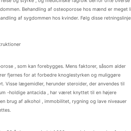
rrelse og styrke , og medicinske fagfolk derfor ofte overse
dommen. Behandling af osteoporose hos mænd er meget l
andling af sygdommen hos kvinder. Følg disse retningslinjer
truktioner
oporose , som kan forebygges. Mens faktorer, såsom alder
rer fjernes for at forbedre knoglestyrken og muliggøre
t. Visse lægemidler, herunder steroider, der anvendes til
m -holdige antacida , har været knyttet til en højere
brug af alkohol , immobilitet, rygning og lave niveauer
ettes.