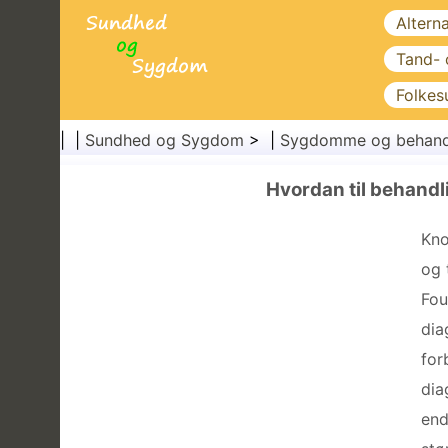
Altern
Tand-
Folkes
| |
Sundhed og Sygdom
> |
Sygdomme og behand
Hvordan til behand
Kno
og 
Fou
dia
for
dia
end