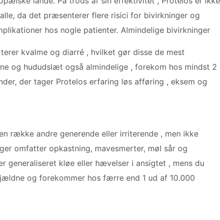
opæiske lande. På trods af sin effektivitet , Protelos er ikke
 alle, da det præsenterer flere risici for bivirkninger og
plikationer hos nogle patienter. Almindelige bivirkninger
terer kvalme og diarré , hvilket gør disse de mest
pine og hududslæt også almindelige , forekom hos mindst 2
der, der tager Protelos erfaring løs afføring , eksem og
 en række andre generende eller irriterende , men ikke
kninger omfatter opkastning, mavesmerter, møl sår og
r generaliseret kløe eller hævelser i ansigtet , mens du
t sjældne og forekommer hos færre end 1 ud af 10.000