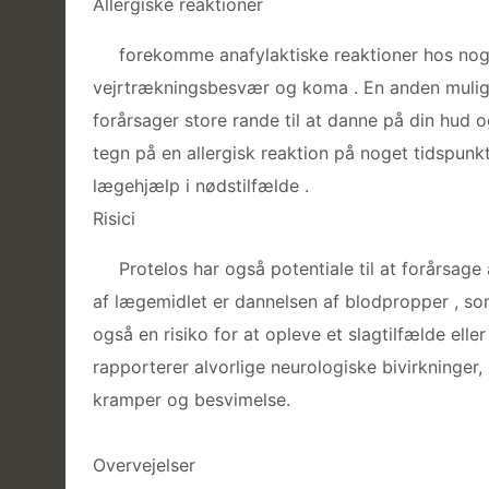
Allergiske reaktioner
forekomme anafylaktiske reaktioner hos nogl
vejrtrækningsbesvær og koma . En anden mulig 
forårsager store rande til at danne på din hud 
tegn på en allergisk reaktion på noget tidspun
lægehjælp i nødstilfælde .
Risici
Protelos har også potentiale til at forårsage
af lægemidlet er dannelsen af blodpropper , so
også en risiko for at opleve et slagtilfælde ell
rapporterer alvorlige neurologiske bivirkninge
kramper og besvimelse.
Overvejelser