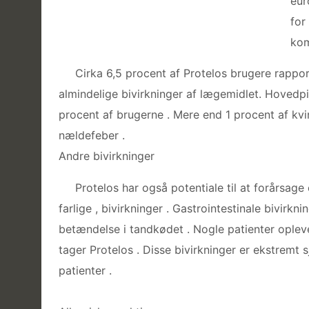
eur
for
kom
Cirka 6,5 procent af Protelos brugere rappor
almindelige bivirkninger af lægemidlet. Hoved
procent af brugerne . Mere end 1 procent af kvin
nældefeber .
Andre bivirkninger
Protelos har også potentiale til at forårsage
farlige , bivirkninger . Gastrointestinale bivir
betændelse i tandkødet . Nogle patienter opleve
tager Protelos . Disse bivirkninger er ekstrem
patienter .