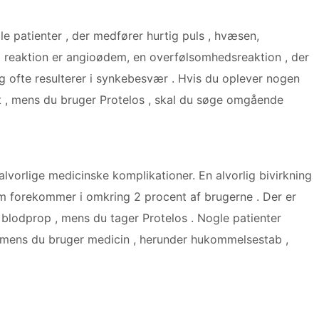
e patienter , der medfører hurtig puls , hvæsen,
reaktion er angioødem, en overfølsomhedsreaktion , der
og ofte resulterer i synkebesvær . Hvis du oplever nogen
kt , mens du bruger Protelos , skal du søge omgående
 alvorlige medicinske komplikationer. En alvorlig bivirkning
m forekommer i omkring 2 procent af brugerne . Der er
er blodprop , mens du tager Protelos . Nogle patienter
r, mens du bruger medicin , herunder hukommelsestab ,