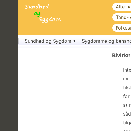
Altern
Tand-
Folkes
| |
Sundhed og Sygdom
> |
Sygdomme og behand
Bivirkn
Int
mil
til
for
at 
såd
til