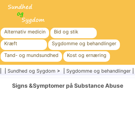
Alternativ medicin
Bid og stik
Kræft
Sygdomme og behandlinger
Tand- og mundsundhed
Kost og ernæring
Familiesundhed
Sundhedssektoren
| |
Sundhed og Sygdom
> |
Sygdomme og behandlinger
Mental sundhed
Folkesundhed og sikkerhed
Signs &Symptomer på Substance Abuse
Kirurgi og procedurer
Sundhed