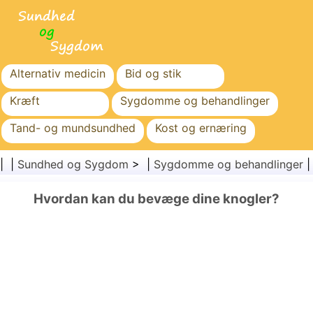
Alternativ medicin
Bid og stik
Kræft
Sygdomme og behandlinger
Tand- og mundsundhed
Kost og ernæring
Familiesundhed
Sundhedssektoren
| |
Sundhed og Sygdom
> |
Sygdomme og behandlinger
Mental sundhed
Folkesundhed og sikkerhed
Hvordan kan du bevæge dine knogler?
Kirurgi og procedurer
Sundhed