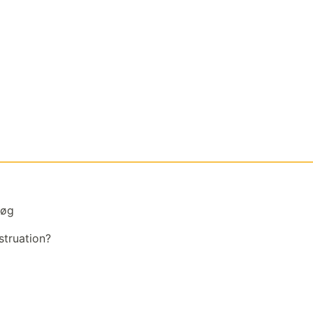
søg
struation?