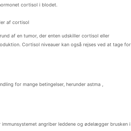
hormonet cortisol i blodet.
der af cortisol
und af en tumor, der enten udskiller cortisol eller
oduktion. Cortisol niveauer kan også rejses ved at tage for
andling for mange betingelser, herunder astma ,
or immunsystemet angriber leddene og ødelægger brusken i