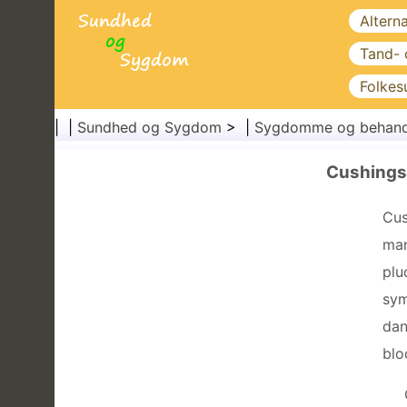
Altern
Tand-
Folkes
| |
Sundhed og Sygdom
> |
Sygdomme og behand
Cushings
Cus
man
plu
sym
dan
blo