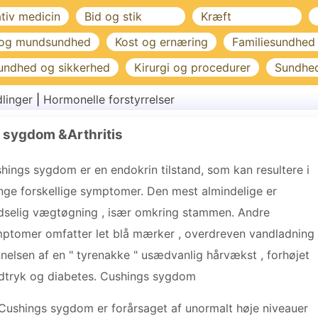
ativ medicin
Bid og stik
Kræft
 og mundsundhed
Kost og ernæring
Familiesundhed
undhed og sikkerhed
Kirurgi og procedurer
Sundhe
linger
|
Hormonelle forstyrrelser
 sygdom &Arthritis
hings sygdom er en endokrin tilstand, som kan resultere i
ge forskellige symptomer. Den mest almindelige er
dselig vægtøgning , især omkring stammen. Andre
ptomer omfatter let blå mærker , overdreven vandladning 
nelsen af ​​en " tyrenakke " usædvanlig hårvækst , forhøjet
dtryk og diabetes. Cushings sygdom
Cushings sygdom er forårsaget af unormalt høje niveauer